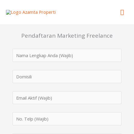
Lewati
Men
ke
konten
Uta
Pendaftaran Marketing Freelance