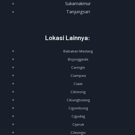
Sukamakmur
Tanjungsari
Lokasi Lainnya:
Babakan Madang
Bojonggede
Caringin
Ciampea
Ciawi
Cibinong
Cibungbulang
Cigombong
Cigudeg
Cijeruk
Cileungsi