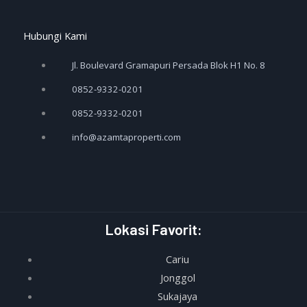
-
m
Hubungi Kami
f
Jl. Boulevard Gramapuri Persada Blok H1 No. 8
0852-9332-0201
0852-9332-0201
info@azamtaproperti.com
Lokasi Favorit:
Cariu
Jonggol
Sukajaya