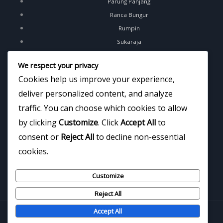
Parung Panjang
Ranca Bungur
Rumpin
Sukaraja
Tajur Halang
We respect your privacy
Tamansari
Cookies help us improve your experience,
Tenjo
deliver personalized content, and analyze
Tenjolaya
traffic. You can choose which cookies to allow
Bogor Barat
by clicking
Customize
. Click
Accept All
to
Bogor Selatan
consent or
Reject All
to decline non-essential
Bogor Tengah
Bogor Timur
cookies.
Bogor Utara
Customize
Tanah Sareal
Reject All
Accept All