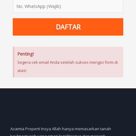
Penting!
Segera cek email Anda setelah sukses mengisi form di
atas!
Azamta Properti Insya Allah hanya memasarkan tanah
kavling murah yang aman legalitasnya dan menarik